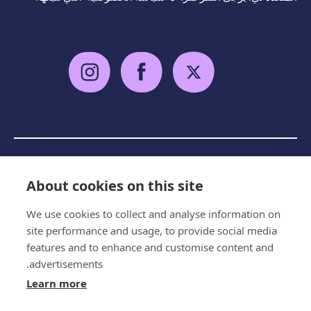
سياسة الخصوصية
About cookies on this site
البنود و الظروف
شكاوي
We use cookies to collect and analyse information on
site performance and usage, to provide social media
Copyright 2026 © The Multiple Sclerosis International
features and to enhance and customise content and
Federation
advertisements.
الموقع بواسطة
Wholegrain Digital
Learn more