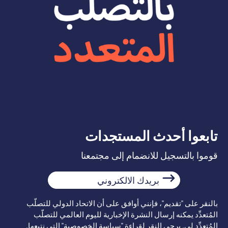
تابعوا أحدث المستجدات
قوموا بالتسجيل للانضمام إلى مجتمعنا
بريدك
الالكتروني
بالنقر على "تقديم"، فإنني أوافق على أن الاتحاد الدولي للتصلّب
المُتعدِّد يمكنه إرسال النشرة الإخبارية لليوم العالمي للتصلّب
المُتعدِّد لي. يرجى النقر لقراءة "سياسة الخصوصية" التي نتبعها.