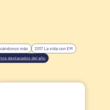
rcándonos más
2017 La vida con EM
tos destacados del año