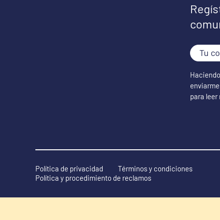
Regís
comu
Tu
corre
Haciendo 
elect
enviarme 
para leer
Política de privacidad
Términos y condiciones
Política y procedimiento de reclamos