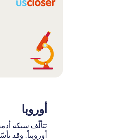
أوروبا
تتألّف شبكة أدمغ