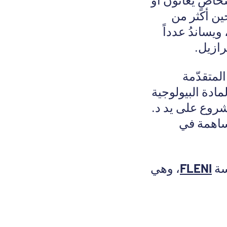
حين أكثر من
ويساندُ عدداً
رازيل.
لمتقدّمة
لمادة البيولوجية
مشروع على يد د.
مساهمة في
سسة
FLENI
، وهي