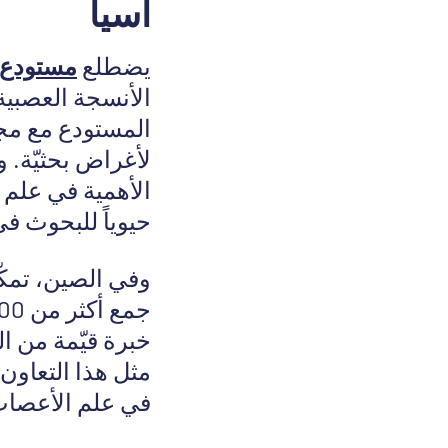
آسيا
يضطلع
مستودع ا
الأنسجة العصبية
المستودع مع مجمو
لأغراض بحثيّة.
الأهمية في علم 
حيوياً للبحوث ف
وفي الصين، تمك
مثل هذا التعاون 
في علم الأعصاب