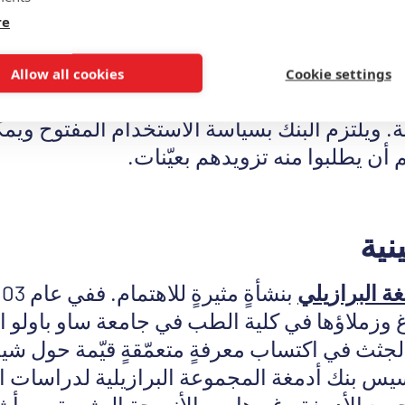
مغة المستمدة من بنك الأدمغة.”
re
روبية الرائعة الأخرى
بنك الأدمغة الهولندي
. وهو
Allow all cookies
Cookie settings
 تحقيقنا لفهمٍ أوسع للدماغ البشري ولتطوير عل
ة. ويلتزم البنك بسياسة الاستخدام المفتوح ويم
م أن يطلبوا منه تزويدهم بعيّنات.
نية
غة البرازيلي
غ وزملاؤها في كلية الطب في جامعة ساو باولو ا
ثث في اكتساب معرفةٍ متعمّقةٍ قيّمة حول شيخ
يس بنك أدمغة المجموعة البرازيلية لدراسات 
يع الأدمغة وغيرها من الأنسجة البشرية من أش