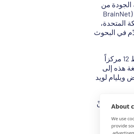
ة الجودة من
الأنسجة الدماغية البشرية بغية تحليلها. تجمع شبكة أدمغة أوروبا (BrainNet
لكة المتحدة،
دّم في البحوث
ولدى المملكة المتحدة شبكة بنوك أدمغة تثير الإعجاب، إذ يحتفظ 12 مركزاً
دمغة هذه إلى
 ويليام لويد
الأدمغة
، “إنّ
About c
لال فحص
We use coo
الأمراض
provide so
البية تلك
advertisem