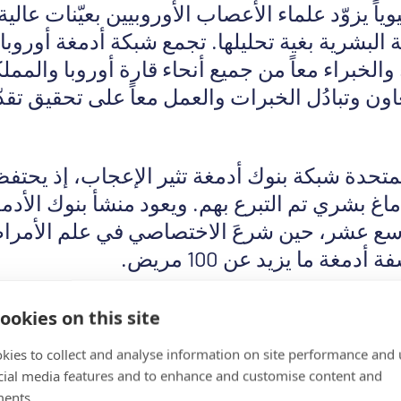
وياً يزوّد علماء الأعصاب الأوروبيين بعيّنات عالي
لعلماء والخبراء معاً من جميع أنحاء قارة أوروبا والمم
اون وتبادُل الخبرات والعمل معاً على تحقيق تق
والي 14000 دماغ بشري تم التبرع بهم. ويعود منشأ بنوك الأ
اسع عشر، حين شرعَ الاختصاصي في علم الأمراض
مغة ما يزيد عن 100 مريض.
ر سيث لوف، مدير
شبكة المملكة المتحدة لبنوك 
ookies on this site
ن الأمراض العصبية البشرية قد أتيح لنا من خ
kies to collect and analyse information on site performance and 
ة البشرية”. “تم إحراز معظم التقدّم في معرفة 
cial media features and to enhance and customise content and
ال العقدين إلى العقود الثلاثة الماضية – وتسنّت غ
ents.