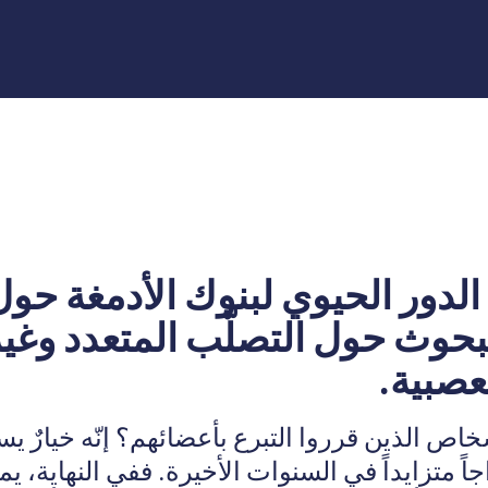
دور الحيوي لبنوك الأدمغة حول 
البحوث حول التصلّب المتعدد وغي
عصبية.
اص الذين قرروا التبرع بأعضائهم؟ إنّه خيارٌ ي
اً متزايداً في السنوات الأخيرة. ففي النهاية، ي