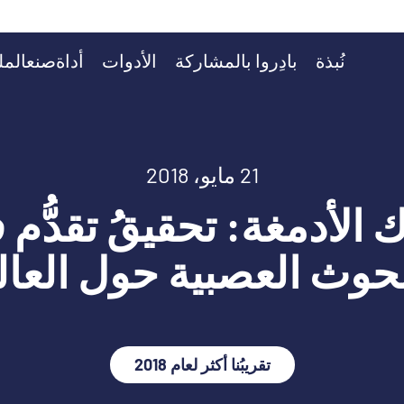
نُبذة
بادِروا بالمشاركة
الأدوات
أداةصنعالم
21 مايو، 2018
 الأدمغة: تحقيقُ تقدُّم
بحوث العصبية حول العال
تقريبُنا أكثر لعام 2018