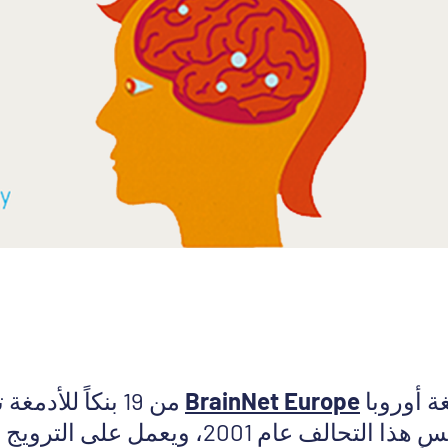
ة أوروبا
BrainNet Europe
أوروبياً. وقد تأسّس هذا التحالف عام 2001، ويع