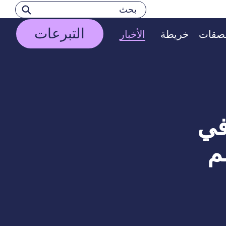
بحث
بحث
التبرعات
لصقات
خريطة
الأخبار
 في
م