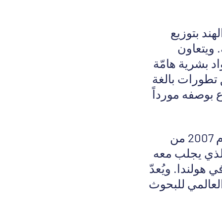
 الهند بتوزيع
 ويتعاون
د بشرية هامّة
تطورات بالغة
 بوصفه مورداً
منذ تأسيسه في عام 2007 من
بي، الذي يجلب معه
وك الأدمغة في هولندا. ويُعدّ
العالمي للبحوث