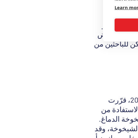
Learn mo
 مؤسسة غير
اجات للأمراض
كن للباحثين من
بنشأةٍ مثيرةٍ للاهتمام. ففي عام 2003، قرّرت
لاستفادة من
وخة الدماغ.
الشيخوخة، وقد
خاصٍ يعانون أو