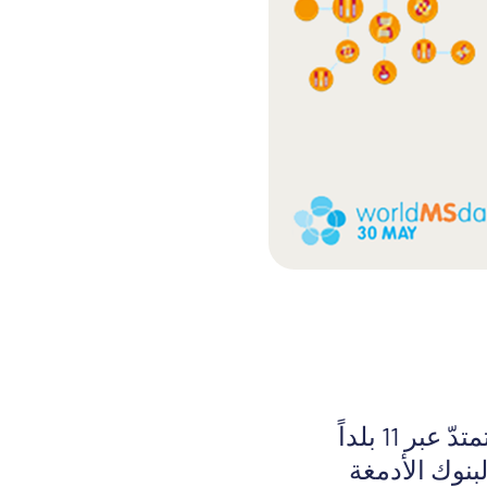
من 19 بنكاً للأدمغة تمتدّ عبر 11 بلداً
مل على الترويج لبنوك الأدمغة