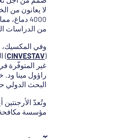
لا يعانون من الخ
4000 دماغ، 
من الدراسات الج
وفي المكسيك، يو
(
CINVESTAV
) ا
غير المتوفّرة في
راؤول مينا ود. خ
البحث الدولي ح
وتُعدّ الأرجنتين
مؤسسة مكافحة ا