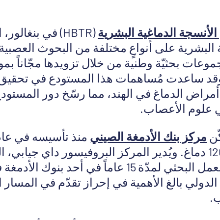
لأنسجة الدماغية البشرية
(HBTR) في بنغالور،
 البشرية على أنواعٍ مختلفة من البحوث العصبية.
عات بحثيّة وطنية من خلال تزويدها مجّاناً بموا
 وقد ساعدت مُساهمات هذا المستودع في تحقيق 
أمراض الدماغ في الهند، مما رسّخ دور المستودع
ي علوم الأعصاب.
ّن
مركز بنك الأدمغة الصيني
جمع أكثر من 1200 دماغ. ويُدير المركز البروفيسور داي جيا
خبرة قيّمة من العمل البحثي لمدّة 15 عاماً في أحد بن
الدولي بالغ الأهمية في إحراز تقدّم في المسار 
.