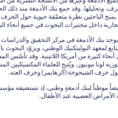
رف، وتحليلها. وقد جمع بنك الأدمغة منذ ذلك ال
مما يمنح الباحثين نظرة متعمّقة حيوية حول الخرف، 
ارية داخل مختبرات البحوث في جميع أنحاء الب
جد بنك الأدمغة في مركز التحقيق والدراسات ا
لتابع لمعهد البوليتكنيك الوطني، ويزوّد البحوث با
 أنحاء كثيرة من أمريكا اللاتينية. وقد تأسّس ال
وزيه لونا مونيوز، ويُتيح للعلماء المكسيكيين ال
ول خرف الشيخوخة (آلزهايمر) وخرف العته.
 أيضاً موطناً لبنك أدمغةٍ وطني، إذ تستضيفه مؤ
لأمراض العصبية عند الأطفال.