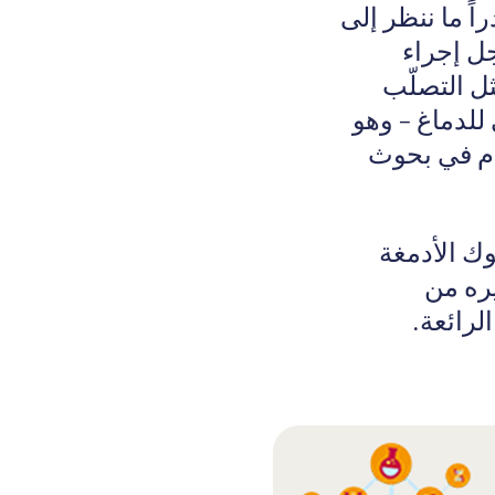
اً ما ننظر إلى
جل إجراء
ثل التصلّب
للدماغ – وهو
دّم في بحوث
وك الأدمغة
يره من
لرائعة.