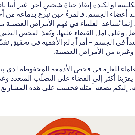
يتيه أو لكبده إنقاذ حياة شخصٍ آخر. غير أننا نادر
د أعضاء الجسم. فالمرءُ حين تبرع بدماغه من أ
 إنما يُساعد العلماء في فهم الأمراض العصبية م
ضل وعلى أمل القضاء عليها. ويُعدّ الفحص الطبي 
يداً في الجسم – أمراً بالغ الأهمية في تحقيق تق
 وغيره من الأمراض العصبية.
لعلماء للغاية في فحص الأدمغة المحفوظة لدى بن
يقرّبنا أكثر إلى القضاء على التصلّب المتعدد وغ
. إليكم بضعة أمثلة فحسب على هذه المشاريع ا