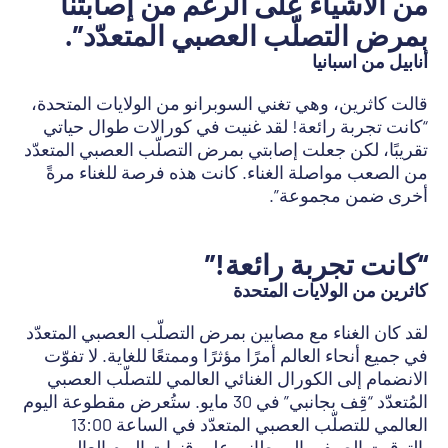
من الأشياء على الرغم من إصابتنا
بمرض التصلّب العصبي المتعدّد”.
أنابيل من اسبانيا
قالت كاثرين، وهي تغني السوبرانو من الولايات المتحدة،
“كانت تجربة رائعة! لقد غنيت في كورالات طوال حياتي
تقريبًا، لكن جعلت إصابتي بمرض التصلّب العصبي المتعدّد
من الصعب مواصلة الغناء. كانت هذه فرصة للغناء مرةً
أخرى ضمن مجموعة”.
“كانت تجربة رائعة!”
كاثرين من الولايات المتحدة
لقد كان الغناء مع مصابين بمرض التصلّب العصبي المتعدّد
في جميع أنحاء العالم أمرًا مؤثرًا وممتعًا للغاية. لا تفوّت
الانضمام إلى الكورال الغنائي العالمي للتصلّب العصبي
المُتعدّد “قِف بجانبي” في 30 مايو. ستُعرض مقطوعة اليوم
العالمي للتصلّب العصبي المتعدّد في الساعة 13:00
بالتوقيت الصيفي البريطاني على قنوات اليوم العالمي