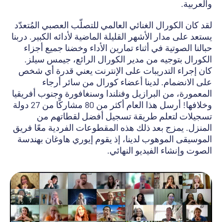
والعربية.
لقد كان الكورال الغنائي العالمي للتصلّب العصبي المُتعدّد
يستعد على مدار الأشهر القليلة الماضية لأدائه الكبير. دربنا
حبالنا الصوتية في أثناء تمارين الأداء وخضنا جميع أجزاء
الكورال بتوجيه من مدير الكورال الرائع، جيمس سيلز.
كان إجراء التدريبات على الإنترنت يعني قدرة أي شخص
على الانضمام. لدينا أعضاء كورال من سائر أرجاء
المعمورة، من البرازيل وفنلندا وسنغافورة وجنوب أفريقيا
وخلافها! أرسل هذا العام أكثر من 80 مشاركًا من 27 دولة
تسجيلات لتعلم طريقة تسجيل أفضل لقطاتهم من
المنزل. يمزج بعد ذلك هذه المقطوعات الفردية معًا فريق
الموسيقى الموهوب لدينا، إذ يقوم إيوري هاوغان بهندسة
الصوت وإنشاء الفيديو النهائي.