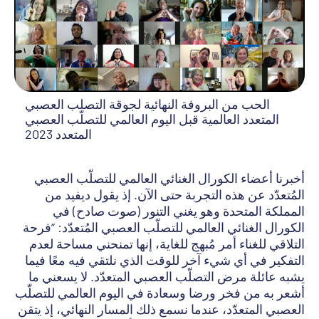
الحب من البروفة النهائية لجوقة التصلب العصبي
المتعدد العالمية قبل اليوم العالمي للتصلّب العصبي
المتعدد 2023
أخبرنا أعضاء الكورال الغنائي العالمي للتصلّب العصبي
المُتعدّد عن هذه التجربة حتى الآن. إذ يقول ديفيد من
المملكة المتحدة وهو يغني التنور (صوت صادح) في
الكورال الغنائي العالمي للتصلّب العصبي المُتعدّد: “فرحة
التلاقي للغناء أمر مُبهج للغاية، إنها تمنحني مساحة لعدم
التفكير في أي شيء آخر للوقت الذي نلتقي فيه معًا فيما
يشبه عائلة مرض التصلّب العصبي المتعدّد. لا يسعني ما
أشعر به من فخر ورضا وسعادة في اليوم العالمي للتصلّب
العصبي المتعدّد، عندما نسمع ذلك المسار النهائي، إذ يتقن