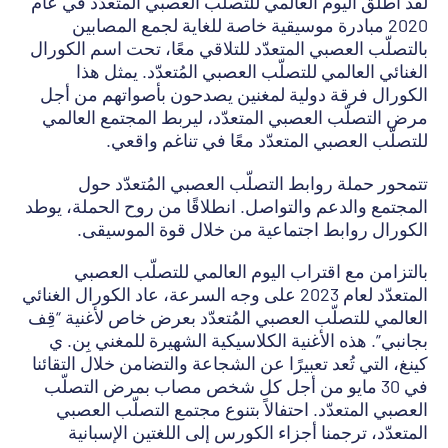
لقد أطلق اليوم العالمي للتصلّب العصبي المتعدّد في عام
2020 مبادرة موسيقية خاصة للغاية لجمع المصابين
بالتصلّب العصبي المتعدّد للتلاقي معًا، تحت اسم الكورال
الغنائي العالمي للتصلّب العصبي المُتعدّد. يمثل هذا
الكورال فرقة دولية لمغنين يصدحون بأصواتهم من أجل
مرض التصلّب العصبي المتعدّد، ليربط المجتمع العالمي
للتصلّب العصبي المتعدّد معًا في تناغم واقعي.
تتمحور حملة روابط التصلّب العصبي المُتعدّد حول
المجتمع والدعم والتواصل. انطلاقًا من روح الحملة، يوطد
الكورال روابط اجتماعية من خلال قوة الموسيقى.
بالتزامن مع اقتراب اليوم العالمي للتصلّب العصبي
المتعدّد لعام 2023 على وجه السرعة، عاد الكورال الغنائي
العالمي للتصلّب العصبي المُتعدّد بعرض خاص لأغنية “قِف
بجانبي”. هذه الأغنية الكلاسيكية الشهيرة للمغني بِن. ي
كينغ، التي تُعد تعبيرًا عن الشجاعة والتضامن خلال التقائنا
في 30 مايو من أجل كل شخص مصاب بمرض التصلّب
العصبي المتعدّد. احتفالاً بتنوع مجتمع التصلّب العصبي
المتعدّد، ترجمنا أجزاء الكورس إلى اللغتين الإسبانية